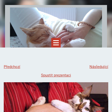
Předchozí
Následující
Spustit prezentaci
Felinoterapie.cz