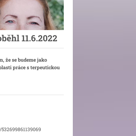
oběhl 11.6.2022
m, že se budeme jako
blasti práce s terpeutickou
s/532699861139069