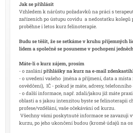
Jak se přihlásit
Vzhledem k nárůstu požadavků na práci s terapeut
zařízeních po ústupu covidu a nedostatku kolegů pů
proběhne i letos kurz felinoterapie.
Budu se těšit, že se setkáme v kruhu příjemných li
lidem a společně se posuneme v pochopení jedněch,
Máte-li o kurz zájem, prosím
- o zaslání
přihlášky na kurz
na e-mai
l
zdenkasti
- o uvedení vašeho jména a příjmení, data a místa
osvědčení), IČ - pokud je máte, adresy, telefonního 
- o další informace, např. zdali/jakou již máte praxi
oblasti a s jakou intenzitou byste se felinoterapii c
profese/vzdělání, vaše očekávání od kurzu.
Všechny vámi poskytnuté informace se zavazuji vy
kurzu, po jeho ukončení budou (kromě údajů na o