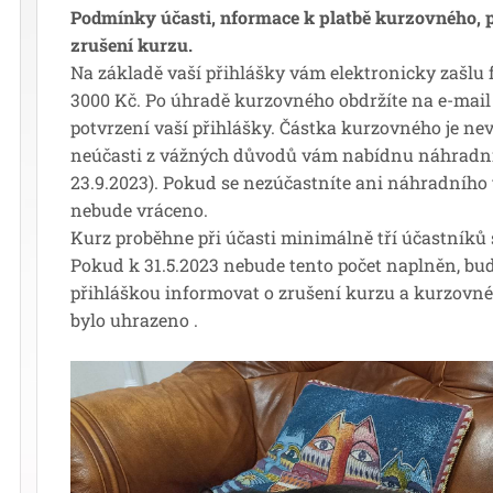
Podmínky účasti, nformace k platbě kurzovného, p
zrušení kurzu.
Na základě vaší přihlášky vám elektronicky zašlu 
3000 Kč. Po úhradě kurzovného obdržíte na e-mail p
potvrzení vaší přihlášky. Částka kurzovného je nev
neúčasti z vážných důvodů vám nabídnu náhradní
23.9.2023). Pokud se nezúčastníte ani náhradníh
nebude vráceno.
Kurz proběhne při účasti minimálně tří účastníků 
Pokud k 31.5.2023 nebude tento počet naplněn, bu
přihláškou informovat o zrušení kurzu a kurzovné 
bylo uhrazeno .