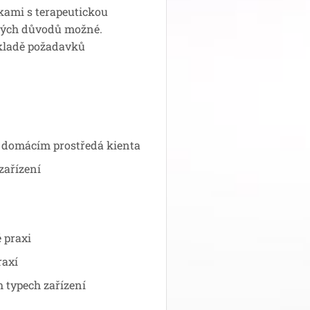
kami s terapeutickou
ckých důvodů možné.
kladě požadavků
 v domácím prostředá kienta
zařízení
 praxi
raxí
h typech zařízení