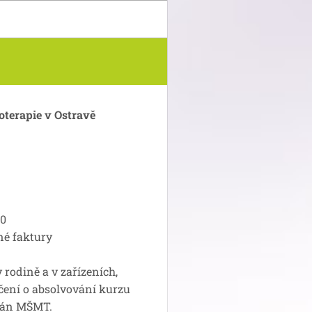
oterapie v Ostravě
0
é faktury
 rodině a v zařízeních,
dčení o absolvování kurzu
ován MŠMT.