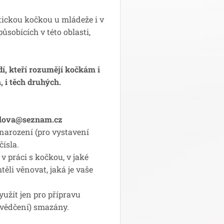
ickou kočkou u mládeže i v
sobících v této oblasti,
dí, kteří rozumějí kočkám i
 i těch druhých.
hlova@seznam.cz
 narození (pro vystavení
čísla.
 v práci s kočkou, v jaké
htěli věnovat, jaká je vaše
užít jen pro přípravu
svědčení) smazány.