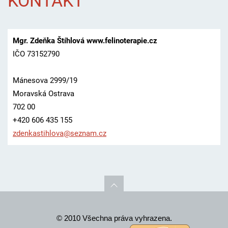
KONTAKT
Mgr. Zdeňka Štíhlová www.felinoterapie.cz
IČO 73152790
Mánesova 2999/19
Moravská Ostrava
702 00
+420 606 435 155
zdenkast
ihlova@s
eznam.cz
© 2010 Všechna práva vyhrazena.