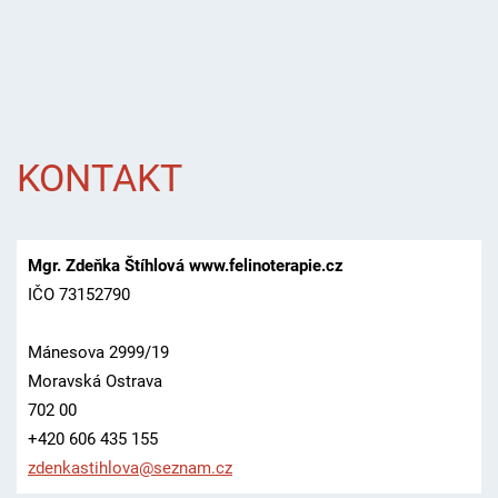
KONTAKT
Mgr. Zdeňka Štíhlová www.felinoterapie.cz
IČO 73152790
Mánesova 2999/19
Moravská Ostrava
702 00
+420 606 435 155
zdenkast
ihlova@s
eznam.cz