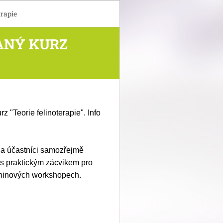
rapie
ANÝ KURZ
 "Teorie felinoterapie". Info
9. a účastníci samozřejmě
i s praktickým zácvikem pro
zdninových workshopech.