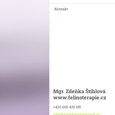
Kontakt
Mgr. Zdeňka Štíhlová
www.felinoterapie.cz
+420 606 435 155
zdenkast
ihlova@s
eznam.cz