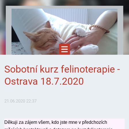
Sobotní kurz felinoterapie -
Ostrava 18.7.2020
21.06.2020 22:37
Felinoterapie.cz
Děkuji za zájem všem, kdo jste mne v předchozích