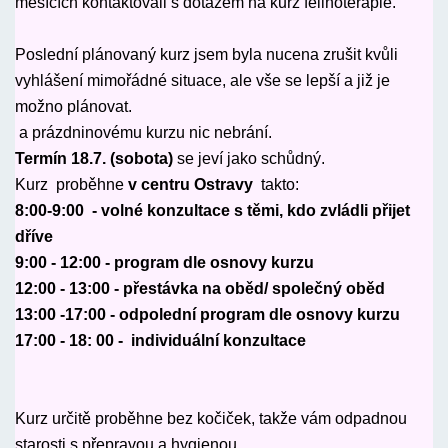
měsících kontaktovali s dotazem na kurz felinoterapie.
Poslední plánovaný kurz jsem byla nucena zrušit kvůli
vyhlášení mimořádné situace, ale vše se lepší a již je
možno plánovat.
a prázdninovému kurzu nic nebrání.
Termín 18.7. (sobota)
se jeví jako schůdný.
Kurz proběhne
v centru Ostravy
takto:
8:00-9:00 - volné konzultace s těmi, kdo zvládli přijet
dříve
9:00 - 12:00 - program dle osnovy kurzu
12:00 - 13:00 - přestávka na oběd/ společný oběd
13:00 -17:00 - odpolední program dle osnovy kurzu
17:00 - 18: 00 - individuální konzultace
Kurz určitě proběhne bez kočiček, takže vám odpadnou
starosti s přepravou a hygienou.