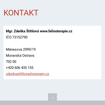
KONTAKT
Mgr. Zdeňka Štíhlová www.felinoterapie.cz
IČO 73152790
Mánesova 2999/19
Moravská Ostrava
702 00
+420 606 435 155
zdenkast
ihlova@s
eznam.cz