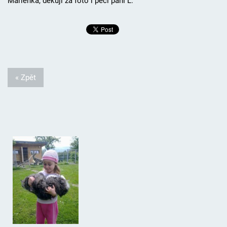
Marlénka, děkuji za foto i péči paní L.
« Zpět