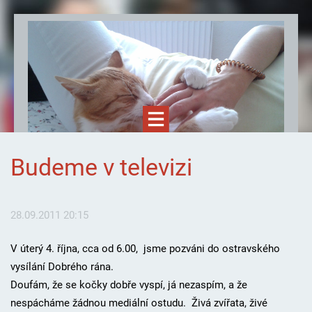
Budeme v televizi
28.09.2011 20:15
V úterý 4. října, cca od 6.00, jsme pozváni do ostravského
Felinoterapie.cz
vysílání Dobrého rána.
Doufám, že se kočky dobře vyspí, já nezaspím, a že
nespácháme žádnou mediální ostudu. Živá zvířata, živé