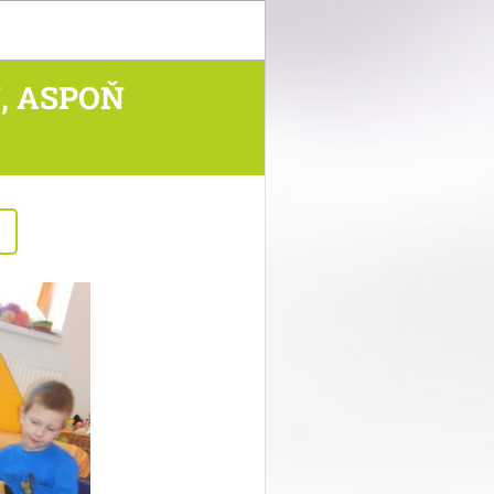
, ASPOŇ
I