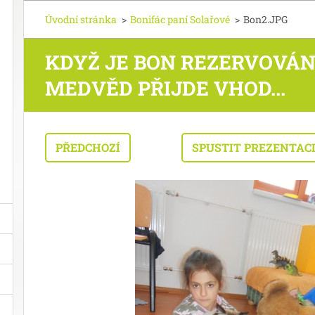
Úvodní stránka
>
Bonifác paní Solařové
>
Bon2.JPG
KDYŽ JE BON REZERVOVÁN
MEDVĚD PŘIJDE VHOD...
PŘEDCHOZÍ
SPUSTIT PREZENTAC